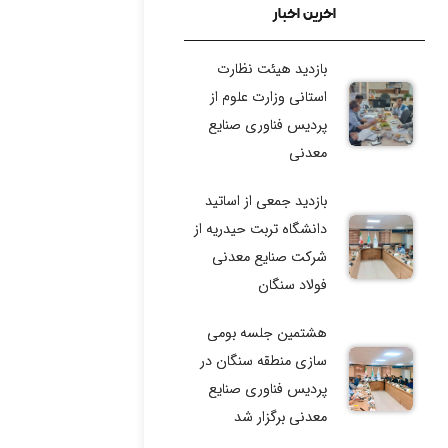
اخرین اخبار
نوزدهمین نمایشگاه بین
المللی متالورژی، فولاد و
بازدید هیئت نظارت
ریخته گری
استانی وزارت علوم از
پردیس فناوری صنایع
چالش فناوری شرکت
معدنی
مجتمع فولاد خراسان
بازدید جمعی از اساتید
رویداد توسعه ایده‌های
دانشگاه تربت حیدریه از
فناورانه گل‌گهر
شرکت صنایع معدنی
فولاد سنگان
رویداد تخصصی سرمایه
گذاری صنعت معدن
هشتمین جلسه بومی
سازی منطقه سنگان در
پردیس فناوری صنایع
معدنی برگزار شد