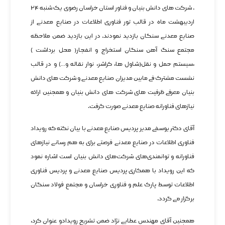
. شرکت های دانش بنیان و فناور استان خراسان رضوی یک شنبه ۲۴
اردیبهشت ماه در قالب تور فناوری اطلاعات در صنایع معدنی از
صنایع معدنی سنگان بازدید نمودند. در این بازدید ضمن ملاحظه
مجتمع سنگ آهن سنگان استخراج و انفجار( محل برداشت )
،سیستم حمل و نقل(شاول ها، کراشر، نوار نقاله و…) و در قالب
نشست مشترک فی مابین مدیران صنایع معدنی و شرکت های دانش
بنیان معرفی ظرفیت های شرکت های دانش بنیان و همچنین ارائه
نیازهای فناورانه صنایع معدنی صورت گرفت.
آقای دکتر یوسفی مدیر پردیس صنایع معدنی با بیان نکته که رویداد
فناوری اطلاعات در صنایع معدنی فرصتی برای به هم رسانی نیازهای
فناورانه و توانمندی‌های شرکت‌های دانش بنیان است اشاره نمود
که این رویداد با همکاری پردیس صنایع معدنی و پردیس فناوری
اطلاعات توسط پارک علم و فناوری خراسان و مجتمع فولاد سنگان
برگزار می گردد.
همچنین آقای مهندس عطایی نژاد ضمن تشریح رویدادو عنوان کرد،