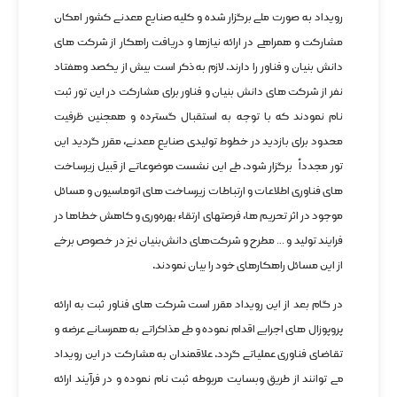
رویداد به صورت ملی برگزار شده و کلیه صنایع معدنی کشور امکان
مشارکت و همراهی در ارائه نیازها و دریافت راهکار از شرکت های
دانش بنیان و فناور را دارند. لازم به ذکر است بیش از یکصد وهفتاد
نفر از شرکت های دانش بنیان و فناور برای مشارکت در این تور ثبت
نام نمودند که با توجه به استقبال گسترده و همچنین ظرفیت
محدود برای بازدید در خطوط تولیدی صنایع معدنی، مقرر گردید این
تور مجدداً برگزار شود. طی این نشست موضوعاتی از قبیل زیرساخت
های فناوری اطلاعات و ارتباطات زیرساخت های اتوماسیون و مسائل
موجود در اثر تحریم ها، فرصتهای ارتقاء بهره‌وری و کاهش خطاها در
فرایند تولید و … مطرح و شرکت‌های دانش‌بنیان نیز در خصوص برخی
از این مسائل راهکارهای خود را بیان نمودند.
در گام بعد از این رویداد مقرر است شرکت های فناور ثبت به ارائه
پروپوزال های اجرایی اقدام نموده و طی مذاکراتی به همرسانی عرضه و
تقاضای فناوری عملیاتی گردد. علاقمندان به مشارکت در این رویداد
می توانند از طریق وبسایت مربوطه ثبت نام نموده و در فرآیند ارائه