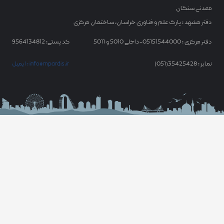
معدنی سنگان
دفتر مشهد : پارک علم و فناوری خراسان، ساختمان مرکزی
دفتر مرکزی : 05151544000-داخلی 5010 و 5011
کد پستی: 9564134812
نمابر : 35425428(051)
ایمیل : info@mpardis.ir