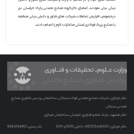
بنیان بیان نمودند. اعضای کارگروه صنایع معدنی پارک خراسان نیز
درخصوص افزایش تعاملات شرکت های فناور و دانش بنیان منطقه
با صنایع بزرگ فولادی استان مذاکرات لازم را انجام دادند.
دفتر مرکزی : شرکت صنایع معدنی فولاد سنگان، ساختمان پردیس فناوری صنایع
معدنی سنگان
دفتر مشهد : پارک علم و فناوری خراسان، ساختمان مرکزی
دفتر مرکزی : 05151544000-داخلی 5010 و 5011
کد پستی: 9564134812