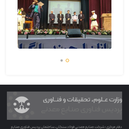
دفتر مرکزی : شرکت صنایع معدنی فولاد سنگان، ساختمان پردیس فناوری صنایع