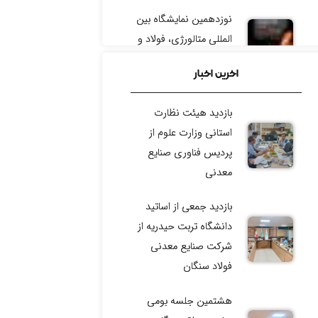
نوزدهمین نمایشگاه بین
المللی متالورژی، فولاد و
ریخته گری
اخرین اخبار
چالش فناوری شرکت
بازدید هیئت نظارت
مجتمع فولاد خراسان
استانی وزارت علوم از
رویداد توسعه ایده‌های
پردیس فناوری صنایع
فناورانه گل‌گهر
معدنی
رویداد تخصصی سرمایه
بازدید جمعی از اساتید
گذاری صنعت معدن
دانشگاه تربت حیدریه از
شرکت صنایع معدنی
فولاد سنگان
هشتمین جلسه بومی