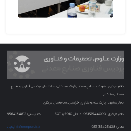
دفتر مرکزی : شرکت صنایع معدنی فولاد سنگان، ساختمان پردیس فناوری صنایع
معدنی سنگان
دفتر مشهد : پارک علم و فناوری خراسان، ساختمان مرکزی
دفتر مرکزی : 05151544000-داخلی 5010 و 5011
کد پستی: 9564134812
نمابر : 35425428(051)
ایمیل : info@mpardis.ir