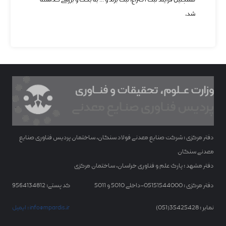
همچنین فرایند ثبت اختراع، ثبت برند و … به بحث و بررسی گذاشته
شد.
دفتر مرکزی : شرکت صنایع معدنی فولاد سنگان، ساختمان پردیس فناوری صنایع
معدنی سنگان
دفتر مشهد : پارک علم و فناوری خراسان، ساختمان مرکزی
دفتر مرکزی : 05151544000-داخلی 5010 و 5011
کد پستی: 9564134812
نمابر : 35425428(051)
ایمیل : info@mpardis.ir