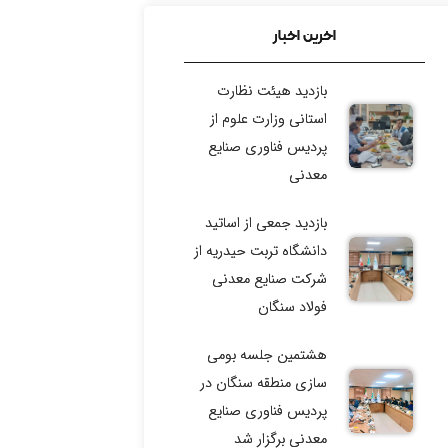
نوزدهمین نمایشگاه بین
اخرین اخبار
المللی متالورژی، فولاد و
ریخته گری
بازدید هیئت نظارت
استانی وزارت علوم از
چالش فناوری شرکت
پردیس فناوری صنایع
مجتمع فولاد خراسان
معدنی
رویداد توسعه ایده‌های
بازدید جمعی از اساتید
فناورانه گل‌گهر
دانشگاه تربت حیدریه از
شرکت صنایع معدنی
رویداد تخصصی سرمایه
فولاد سنگان
گذاری صنعت معدن
هشتمین جلسه بومی
سازی منطقه سنگان در
پردیس فناوری صنایع
معدنی برگزار شد