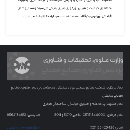
مصارف آب و برق و گاز) و پایش هوشمند و برخط انرژی بصورت
لحظه ای کیفیت و میزان بهره وری انرژی پایش می شود و سناریوهای
افزایش بهره وری درقالب سامانه تصمیم یار(DSS) تولید می شود.
دفتر مرکزی : شرکت صنایع معدنی فولاد سنگان، ساختمان پردیس فناوری صنایع
معدنی سنگان
دفتر مشهد : پارک علم و فناوری خراسان، ساختمان مرکزی
دفتر مرکزی : 05151544000-داخلی 5010 و 5011
کد پستی: 9564134812
نمابر : 35425428(051)
ایمیل : info@mpardis.ir