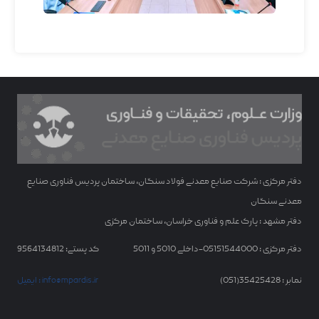
دفتر مرکزی : شرکت صنایع معدنی فولاد سنگان، ساختمان پردیس فناوری صنایع
معدنی سنگان
دفتر مشهد : پارک علم و فناوری خراسان، ساختمان مرکزی
دفتر مرکزی : 05151544000-داخلی 5010 و 5011
کد پستی: 9564134812
نمابر : 35425428(051)
ایمیل : info@mpardis.ir