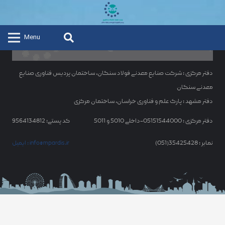
Menu
دفتر مرکزی : شرکت صنایع معدنی فولاد سنگان، ساختمان پردیس فناوری صنایع
معدنی سنگان
دفتر مشهد : پارک علم و فناوری خراسان، ساختمان مرکزی
دفتر مرکزی : 05151544000-داخلی 5010 و 5011
کد پستی: 9564134812
نمابر : 35425428(051)
ایمیل : info@mpardis.ir