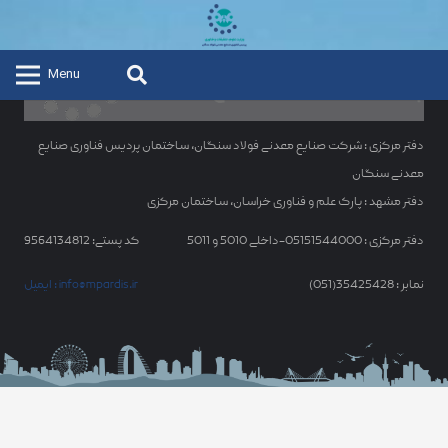
Menu
دفتر مرکزی : شرکت صنایع معدنی فولاد سنگان، ساختمان پردیس فناوری صنایع
معدنی سنگان
دفتر مشهد : پارک علم و فناوری خراسان، ساختمان مرکزی
دفتر مرکزی : 05151544000-داخلی 5010 و 5011
کد پستی: 9564134812
نمابر : 35425428(051)
ایمیل : info@mpardis.ir