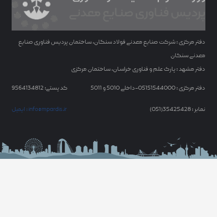
دفتر مرکزی : شرکت صنایع معدنی فولاد سنگان، ساختمان پردیس فناوری صنایع
معدنی سنگان
دفتر مشهد : پارک علم و فناوری خراسان، ساختمان مرکزی
دفتر مرکزی : 05151544000-داخلی 5010 و 5011
کد پستی: 9564134812
نمابر : 35425428(051)
ایمیل : info@mpardis.ir