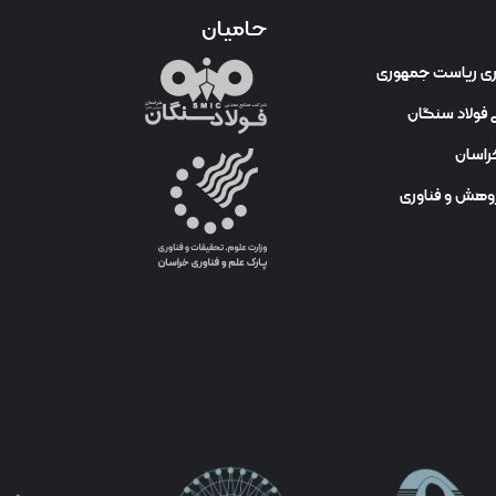
حامیان
وری ریاست جمهوری
فولاد سنگان
راسان
ژوهش و فناوری