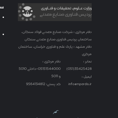
سا
دفتر مرکزی : شرکت صنایع معدنی فولاد سنگان،
ساختمان پردیس فناوری صنایع معدنی سنگان
دفتر مشهد : پارک علم و فناوری خراسان، ساختمان
مرکزی
نمابر :
دفتر مرکزی :
35425428(051)
05151544000-داخلی 5010
و 5011
ایمیل :
info@mpardis.ir
کد پستی: 9564134812