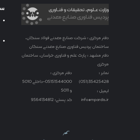
سا
دفتر مرکزی : شرکت صنایع معدنی فولاد سنگان،
ساختمان پردیس فناوری صنایع معدنی سنگان
دفتر مشهد : پارک علم و فناوری خراسان، ساختمان
مرکزی
نمابر :
دفتر مرکزی :
35425428(051)
05151544000-داخلی 5010
و 5011
ایمیل :
info@mpardis.ir
کد پستی: 9564134812