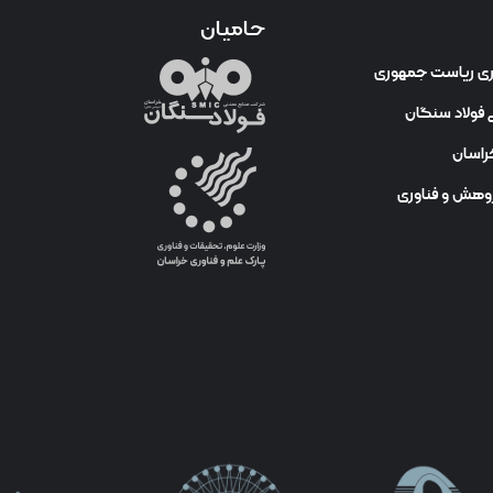
حامیان
وری ریاست جمهوری
فولاد سنگان
راسان
ژوهش و فناوری