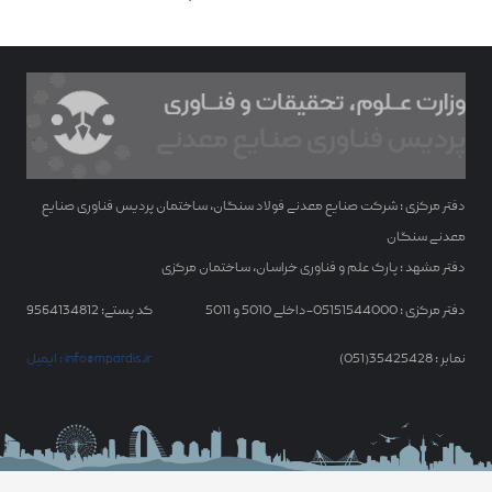
دفتر مرکزی : شرکت صنایع معدنی فولاد سنگان، ساختمان پردیس فناوری صنایع
معدنی سنگان
دفتر مشهد : پارک علم و فناوری خراسان، ساختمان مرکزی
دفتر مرکزی : 05151544000-داخلی 5010 و 5011
کد پستی: 9564134812
نمابر : 35425428(051)
ایمیل : info@mpardis.ir