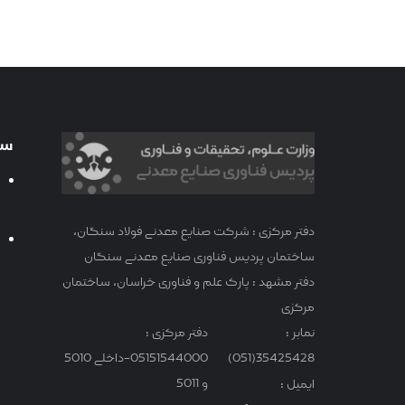
سا
دفتر مرکزی : شرکت صنایع معدنی فولاد سنگان،
ساختمان پردیس فناوری صنایع معدنی سنگان
دفتر مشهد : پارک علم و فناوری خراسان، ساختمان
مرکزی
نمابر :
دفتر مرکزی :
35425428(051)
05151544000-داخلی 5010
و 5011
ایمیل :