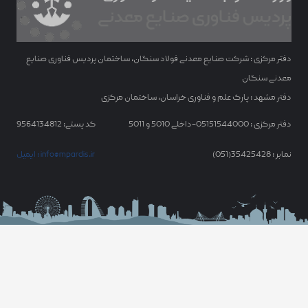
دفتر مرکزی : شرکت صنایع معدنی فولاد سنگان، ساختمان پردیس فناوری صنایع
معدنی سنگان
دفتر مشهد : پارک علم و فناوری خراسان، ساختمان مرکزی
دفتر مرکزی : 05151544000-داخلی 5010 و 5011
کد پستی: 9564134812
نمابر : 35425428(051)
ایمیل : info@mpardis.ir