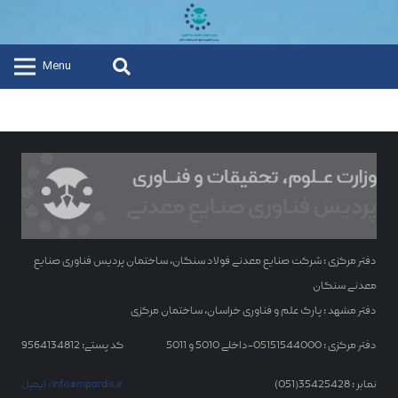
Menu
دفتر مرکزی : شرکت صنایع معدنی فولاد سنگان، ساختمان پردیس فناوری صنایع
معدنی سنگان
دفتر مشهد : پارک علم و فناوری خراسان، ساختمان مرکزی
دفتر مرکزی : 05151544000-داخلی 5010 و 5011
کد پستی: 9564134812
نمابر : 35425428(051)
ایمیل : info@mpardis.ir