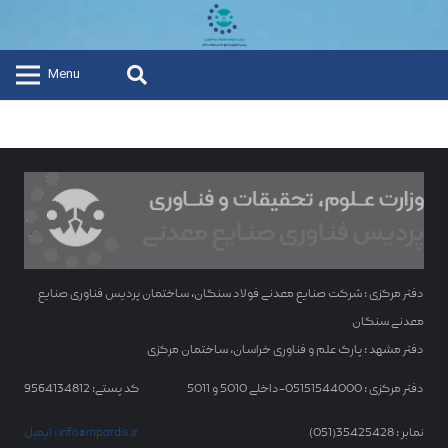
Menu
دفتر مرکزی : شرکت صنایع معدنی فولاد سنگان، ساختمان پردیس فناوری صنایع
معدنی سنگان
دفتر مشهد : پارک علم و فناوری خراسان، ساختمان مرکزی
دفتر مرکزی : 05151544000-داخلی 5010 و 5011
کد پستی: 9564134812
نمابر : 35425428(051)
ایمیل : info@mpardis.ir