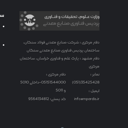
سا
دفتر مرکزی : شرکت صنایع معدنی فولاد سنگان،
ساختمان پردیس فناوری صنایع معدنی سنگان
دفتر مشهد : پارک علم و فناوری خراسان، ساختمان
مرکزی
نمابر :
دفتر مرکزی :
35425428(051)
05151544000-داخلی 5010
و 5011
ایمیل :
info@mpardis.ir
کد پستی: 9564134812