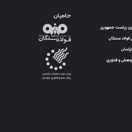
حامیان
وری ریاست جمهوری
فولاد سنگان
راسان
ژوهش و فناوری