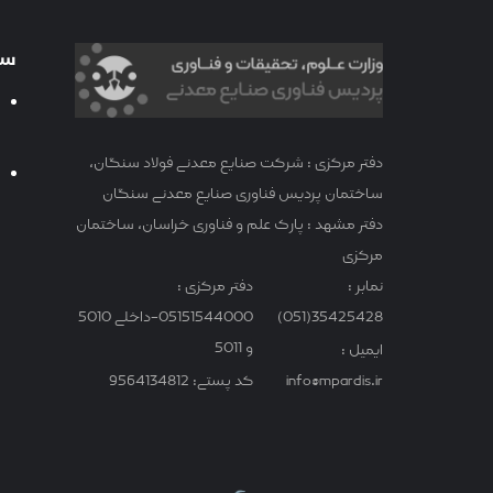
سا
دفتر مرکزی : شرکت صنایع معدنی فولاد سنگان،
ساختمان پردیس فناوری صنایع معدنی سنگان
دفتر مشهد : پارک علم و فناوری خراسان، ساختمان
مرکزی
نمابر :
دفتر مرکزی :
35425428(051)
05151544000-داخلی 5010
و 5011
ایمیل :
info@mpardis.ir
کد پستی: 9564134812