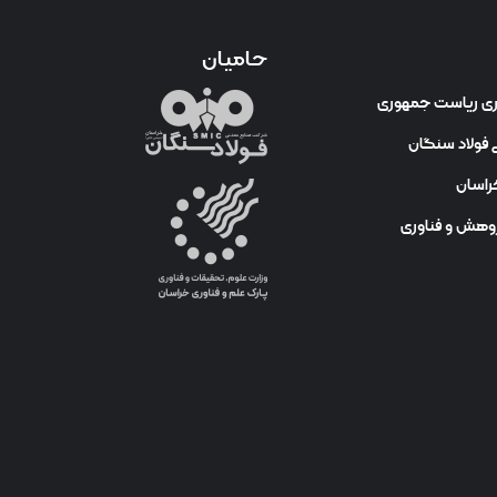
حامیان
وری ریاست جمهوری
فولاد سنگان
راسان
ژوهش و فناوری