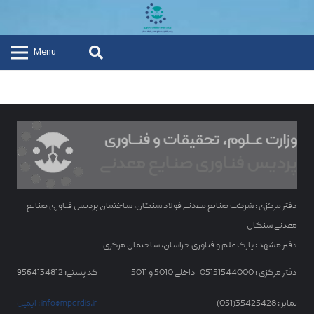
Menu
دفتر مرکزی : شرکت صنایع معدنی فولاد سنگان، ساختمان پردیس فناوری صنایع
معدنی سنگان
دفتر مشهد : پارک علم و فناوری خراسان، ساختمان مرکزی
دفتر مرکزی : 05151544000-داخلی 5010 و 5011
کد پستی: 9564134812
نمابر : 35425428(051)
ایمیل : info@mpardis.ir