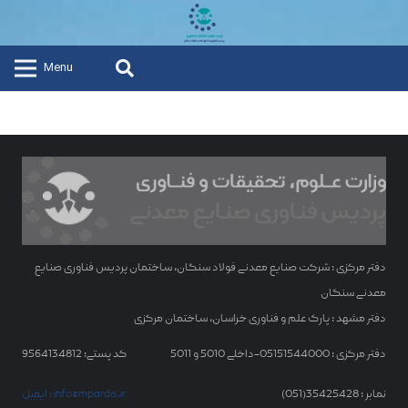
Menu
دفتر مرکزی : شرکت صنایع معدنی فولاد سنگان، ساختمان پردیس فناوری صنایع
معدنی سنگان
دفتر مشهد : پارک علم و فناوری خراسان، ساختمان مرکزی
دفتر مرکزی : 05151544000-داخلی 5010 و 5011
کد پستی: 9564134812
نمابر : 35425428(051)
ایمیل : info@mpardis.ir