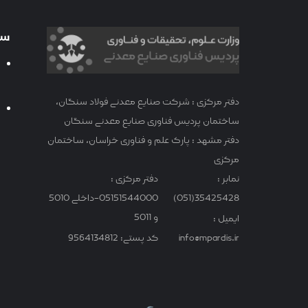
سا
دفتر مرکزی : شرکت صنایع معدنی فولاد سنگان،
ساختمان پردیس فناوری صنایع معدنی سنگان
دفتر مشهد : پارک علم و فناوری خراسان، ساختمان
مرکزی
نمابر :
دفتر مرکزی :
35425428(051)
05151544000-داخلی 5010
و 5011
ایمیل :
info@mpardis.ir
کد پستی: 9564134812