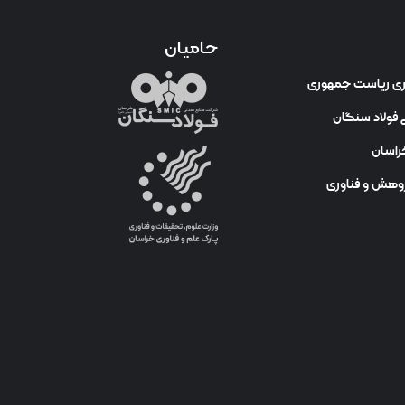
حامیان
وری ریاست جمهوری
فولاد سنگان
راسان
ژوهش و فناوری