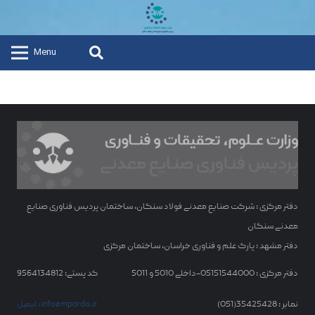
Menu
دفتر مرکزی : شرکت صنایع معدنی فولاد سنگان، ساختمان پردیس فناوری صنایع
معدنی سنگان
دفتر مشهد : پارک علم و فناوری خراسان، ساختمان مرکزی
دفتر مرکزی : 05151544000-داخلی 5010 و 5011
کد پستی: 9564134812
نمابر : 35425428(051)
ایمیل : info@mpardis.ir