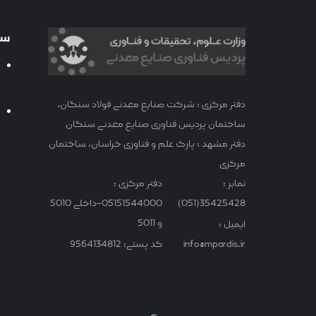
سا
دفتر مرکزی : شرکت صنایع معدنی فولاد سنگان،
ساختمان پردیس فناوری صنایع معدنی سنگان
دفتر مشهد : پارک علم و فناوری خراسان، ساختمان
مرکزی
نمابر :
دفتر مرکزی :
35425428(051)
05151544000-داخلی 5010
و 5011
ایمیل :
info@mpardis.ir
کد پستی: 9564134812