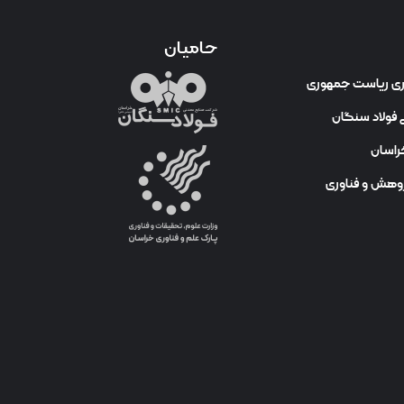
حامیان
وری ریاست جمهوری
فولاد سنگان
راسان
ژوهش و فناوری