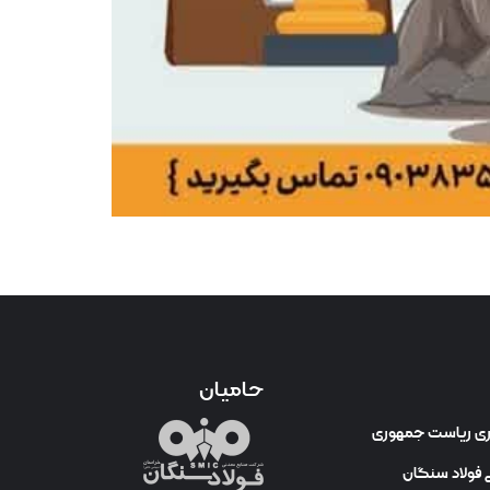
حامیان
وری ریاست جمهوری
فولاد سنگان