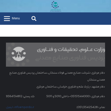
Menu
دفتر مرکزی : شرکت صنایع معدنی فولاد سنگان، ساختمان پردیس فناوری صنایع
معدنی سنگان
دفتر مشهد : پارک علم و فناوری خراسان، ساختمان مرکزی
دفتر مرکزی : 05151544000-داخلی 5010 و 5011
کد پستی: 9564134812
نمابر : 35425428(051)
ایمیل : info@mpardis.ir