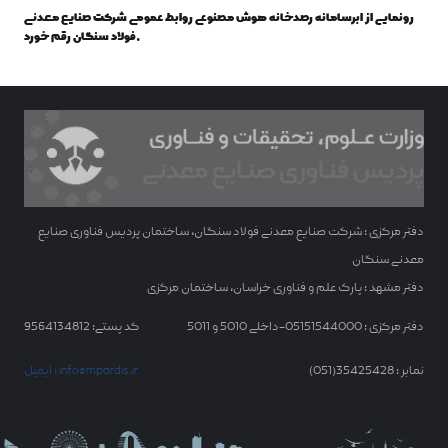
رونمایی از ابرسامانه رصدخانه هوش مصنوعی روابط عمومی شرکت صنایع معدنی
فولاد سنگان رقم خورد.
دفتر مرکزی : شرکت صنایع معدنی فولاد سنگان، ساختمان پردیس فناوری صنایع
معدنی سنگان
دفتر مشهد : پارک علم و فناوری خراسان، ساختمان مرکزی
دفتر مرکزی : 05151544000-داخلی 5010 و 5011
کد پستی: 9564134812
نمابر : 35425428(051)
ایمیل : info@mpardis.ir