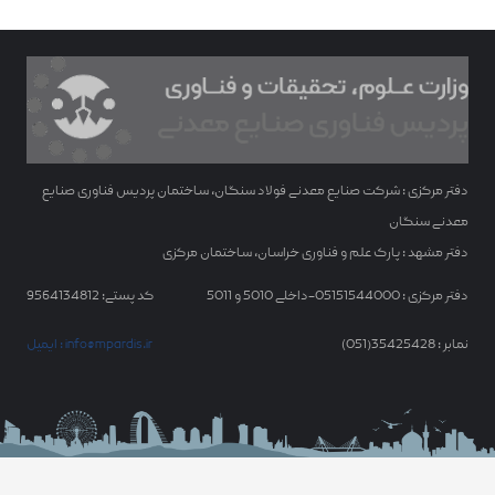
دفتر مرکزی : شرکت صنایع معدنی فولاد سنگان، ساختمان پردیس فناوری صنایع
معدنی سنگان
دفتر مشهد : پارک علم و فناوری خراسان، ساختمان مرکزی
دفتر مرکزی : 05151544000-داخلی 5010 و 5011
کد پستی: 9564134812
نمابر : 35425428(051)
ایمیل : info@mpardis.ir