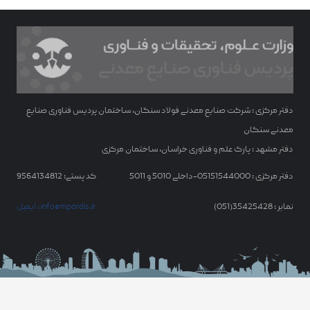
دفتر مرکزی : شرکت صنایع معدنی فولاد سنگان، ساختمان پردیس فناوری صنایع
معدنی سنگان
دفتر مشهد : پارک علم و فناوری خراسان، ساختمان مرکزی
دفتر مرکزی : 05151544000-داخلی 5010 و 5011
کد پستی: 9564134812
نمابر : 35425428(051)
ایمیل : info@mpardis.ir