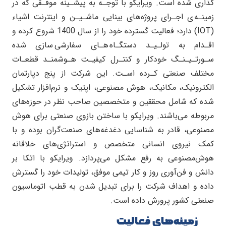
گذاری شده است. ویرایکو با توجـه به پیشـینه موفـقی که در
زمینـه ی اجـرای پروژه‌های بینایی ماشـیـن و اینترنت اشیاء
(IOT) دارد؛ فعالیت گسترده خود را از سال 1400 شروع کرده و
اقـدام به تولـیـد دستگـاه هـای سفارشی سازی شده
سـورتـیـنـگ خودکار و کنتـرل کیفیـت هـوشمنـد قطعـات
مختلف صنعتی کـرده اسـت. این شرکت از پنج دپارتمان
الکترونیک، مکانیک، هوش مصنوعی، اپتیک و نرم‌افزار تشکیل
شده که شامل محققین و متخصصین صاحب نظر در حوزه‌های
مربوطه می‌باشند. ویرایکو با ساختن بازوی صنعتی برای هوش
مصنوعی، قادر به شناسایی دغدغه‌های صنعت‌گران بوده و با
کمک نیروی انسانی متخصص و استراتژی‌های خلاقانه
هوش‌مصنوعی به رفع مشکل می‌پردازد. ویرایکو با اتکا بر
دانش و فن‌آوری روز و کار تیمی موفق، تولیدات خود را گسترش
داده و اهداف شرکت را برای تبدیل شدن به قطب اتوماسیون
صنعتی کشور پرورش داده‌ است.
زمینه‌های فعالیت