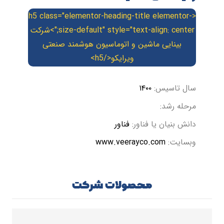
<h5 class="elementor-heading-title elementor-
size-default" style="text-align: center;">شرکت
بینایی ماشین و اتوماسیون هوشمند صنعتی
ویرایکو</h5>
سال تاسیس:
۱۴۰۰
مرحله رشد:
دانش بنیان یا فناور:
فناور
وبسایت:
www.veerayco.com
محصولات شرکت