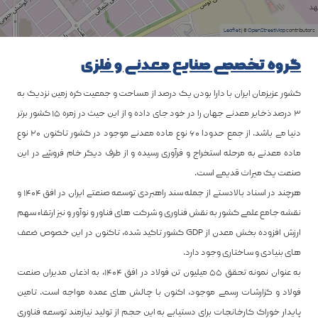
Leaflet
| ©
OpenStreetMap
contributors
گروه تخصصی صنایع معدنی و فلزی
کشور عزیزمان ایران با دارا بودن یک درصد از مساحت و جمعیت کره زمین نزدیک به
۳ درصد ذخایر معدنی جهان را در خود جای داده و از این حیث در زمره ۱۵ کشور برتر
دنیا می باشد. از جمع حدودا ۶۰ نوع ماده معدنی موجود در کشور تاکنون ۲۰ نوع
ماده معدنی به مرحله استخراج و فرآوری رسیده و از طرف دیگر خام فروشی در این
صنعت یک میراث قدیمی است.
هرچند در اسناد بالادستی از جمله سند راهبردی توسعه صنعتی ایران در افق ۱۴۰۴ و
نقشه جامع علمی کشور به نقش فناوری و شرکت های فناور و نوآور و نیز ارتقاء سهم
ارزش افزوده بخش معدن از GDP کشور تاکید شده، تاکنون در این خصوص ضعف
های بنیادی و ساختاری وجود دارد.
به عنوان نمونه تحقق ۵۵ میلیون تن فولاد در افق ۱۴۰۴، به اذعان مدیران صنعت
فولاد و گزارشات رسمی موجود، اکنون با چالش های عمده مواجه است. تامین
پایدار خوراک کارخانجات برای دستیابی به این حجم از تولید نیازمند توسعه فناوری