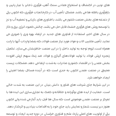
های نوین در اکتشاف و استخراج معادن سنگ آهن، فرآوری ذخایر با عیار پایین و
بازفرآوری باطله ها می باشد. مشکل تأمین آب در کارخانجات فرآوری، که اکنون یکی
از دغدغه های بخش صنعت کشور می باشد، با فناوری های بازیابی و تصفیه آب و نیز
با توسعه روش های فرآوری خشک قابل حل می باشد. چالش کمبود انرژی برق و گاز
در سال های اخیر، استفاده از فناوری های جدید در ارتقاء بهره وری را ضروری می
نماید. تأمین ماشین الات و مواد مورد نیاز صنعت فولاد، که بعضا واردات آنها با رانت
همراه است، لزوم توجه به تولید داخل را در این صنعت خاطرنشان می سازد. تکمیل
زنجیره ارزش فولاد با تولید فولادهای آلیاژی و فولاد ضد زنگ سهم ارزش افزوده
بخش معدن را در اقتصاد کشور و صادرات به شدت ارتقا می دهد. مشکلات زیست
محیطی در صنعت معدن اکنون به حدی است که در آینده مسائل بعضا امنیتی را
ایجاد خواهد کرد.
در این شرایط جای شرکت های فناور و دانش بنیان در این صنعت به شدت خالی
است. حمایت از ایده های نوآورانه و خلاقانه و کمک به تجاری سازی این ایده ها با
تمرکز بر صنعت معدن موضوعی است که سال ها قبل باید آغاز می شده ولی اکنون
هنوز دیر نیست. شعار و نمایش باید جای خود را به اقدامات بنیادین و اثرگذار دهد.
یکی از اولویت های اصلی پارک علم و فناوری خراسان در دوره جدید ایجاد و توسعه