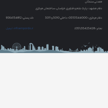
معدنی سنگان
دفتر مشهد : پارک علم و فناوری خراسان، ساختمان مرکزی
دفتر مرکزی : 05151544000-داخلی 5010 و 5011
کد پستی: 9564134812
نمابر : 35425428(051)
ایمیل : info@mpardis.ir