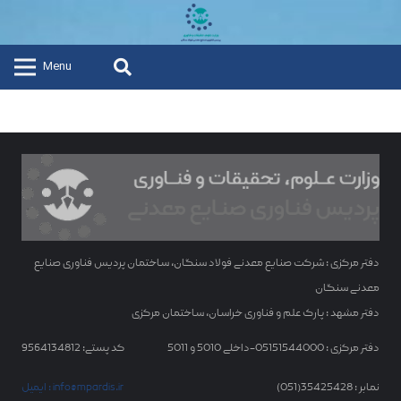
Menu
دفتر مرکزی : شرکت صنایع معدنی فولاد سنگان، ساختمان پردیس فناوری صنایع
معدنی سنگان
دفتر مشهد : پارک علم و فناوری خراسان، ساختمان مرکزی
دفتر مرکزی : 05151544000-داخلی 5010 و 5011
کد پستی: 9564134812
نمابر : 35425428(051)
ایمیل : info@mpardis.ir