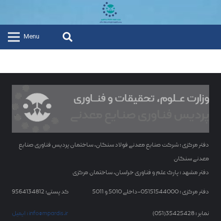
Menu
دفتر مرکزی : شرکت صنایع معدنی فولاد سنگان، ساختمان پردیس فناوری صنایع
معدنی سنگان
دفتر مشهد : پارک علم و فناوری خراسان، ساختمان مرکزی
دفتر مرکزی : 05151544000-داخلی 5010 و 5011
کد پستی: 9564134812
نمابر : 35425428(051)
ایمیل : info@mpardis.ir