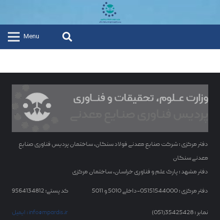
Menu
دفتر مرکزی : شرکت صنایع معدنی فولاد سنگان، ساختمان پردیس فناوری صنایع
معدنی سنگان
دفتر مشهد : پارک علم و فناوری خراسان، ساختمان مرکزی
دفتر مرکزی : 05151544000-داخلی 5010 و 5011
کد پستی: 9564134812
نمابر : 35425428(051)
ایمیل : info@mpardis.ir